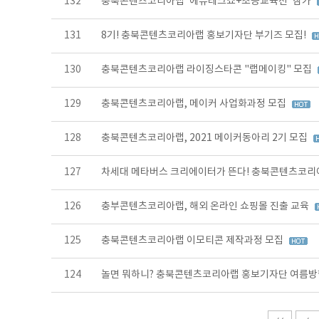
132
충북콘텐츠코리아랩 '에듀테크쇼+초등교육전' 참가
131
8기! 충북콘텐츠코리아랩 홍보기자단 부기즈 모집!
130
충북콘텐츠코리아랩 라이징스타콘 "랩메이킹" 모집
129
충북콘텐츠코리아랩, 메이커 사업화과정 모집
128
충북콘텐츠코리아랩, 2021 메이커동아리 2기 모집
127
차세대 메타버스 크리에이터가 뜬다! 충북콘텐츠코리
126
충부콘텐츠코리아랩, 해외 온라인 쇼핑몰 진출 교육
125
충북콘텐츠코리아랩 이모티콘 제작과정 모집
124
놀면 뭐하니? 충북콘텐츠코리아랩 홍보기자단 여름방