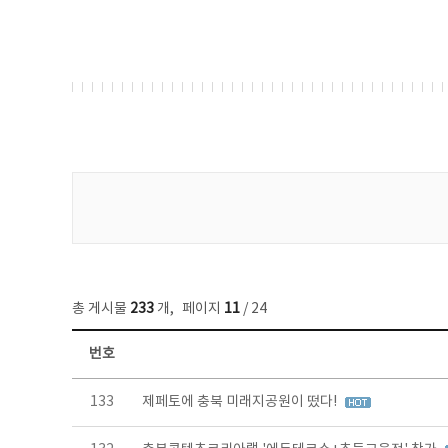
게시물 검색
총 게시물
233
개
,
페이지
11
/ 24
번호
보도자료 목록 - 번호, 제목, 작성자, 파일, 조회수, 작성일 정보 제공
133
제페토에 충북 미래지공원이 떴다!