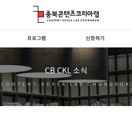
충북콘텐츠코리아랩
프로그램
신청하기
CB CKL 소식
CONTENT KOREA LAB CHUNGBUK