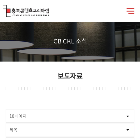
충북콘텐츠코리아랩
CB CKL 소식
보도자료
게시물 검색