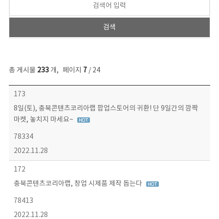
총 게시물
233
개
,
페이지
7
/ 24
보도자료 목록 - 번호, 제목, 작성자, 파일, 조회수, 작성일 정보 제공
173
8일(토), 충북콘텐츠코리아랩 팝업스토어의 귀환! 단 9일간의 깜짝
마켓, 놓치지 마세요~
78334
2022.11.28
172
충북콘텐츠코리아랩, 창업 시제품 제작 돕는다
78413
2022.11.28