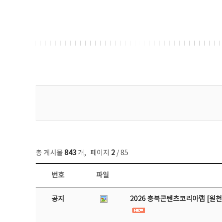
게시물 검색
총 게시물
843
개
,
페이지
2
/ 85
번호
파일
공지사항 목록 - 번호, 제목, 작성자, 파일, 조회수, 작성일 정보 제공
공지
2026 충북콘텐츠코리아랩 [원천 