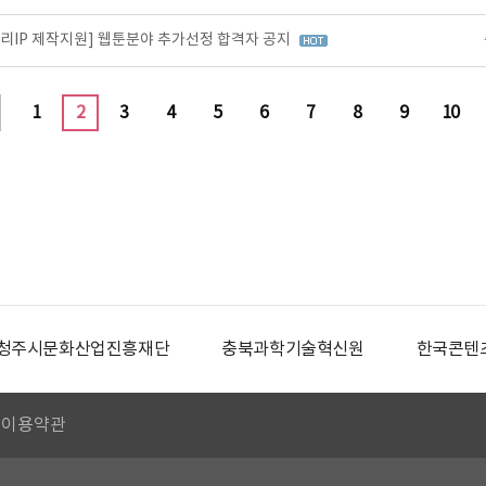
토리IP 제작지원] 웹툰분야 추가선정 합격자 공지
1
2
3
4
5
6
7
8
9
10
청주시문화산업진흥재단
충북과학기술혁신원
한국콘텐
이용약관