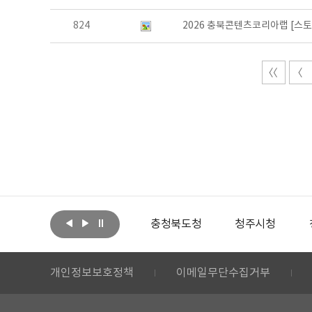
824
2026 충북콘텐츠코리아랩 [스
아랩
문화체육관광부
충청북도청
청주시청
개인정보보호정책
이메일무단수집거부