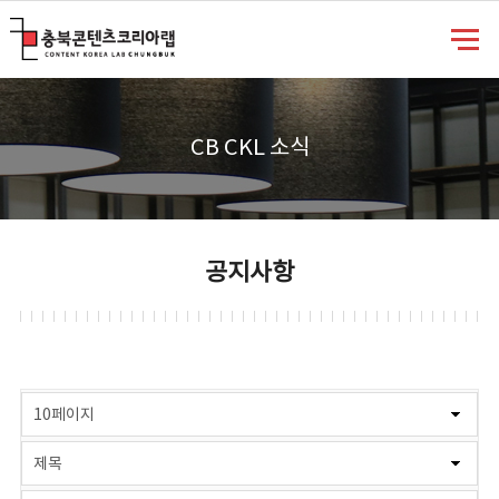
충북콘텐츠코리아랩
CB CKL 소식
공지사항
게시물 검색