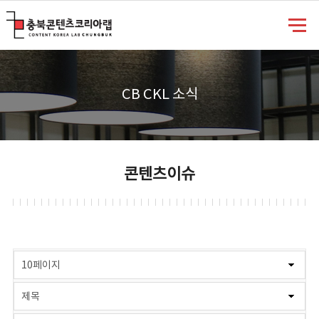
충북콘텐츠코리아랩
CB CKL 소식
콘텐츠이슈
게시물 검색