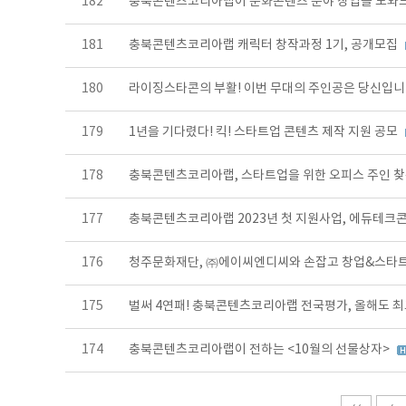
182
충북콘텐츠코리아랩이 문화콘텐츠 분야 창업을 도와
181
충북콘텐츠코리아랩 캐릭터 창작과정 1기, 공개모집
180
라이징스타콘의 부활! 이번 무대의 주인공은 당신입니
179
1년을 기다렸다! 킥! 스타트업 콘텐츠 제작 지원 공모
178
충북콘텐츠코리아랩, 스타트업을 위한 오피스 주인 
177
충북콘텐츠코리아랩 2023년 첫 지원사업, 에듀테크콘
176
청주문화재단, ㈜에이씨엔디씨와 손잡고 창업&스타트
175
벌써 4연패! 충북콘텐츠코리아랩 전국평가, 올해도 
174
충북콘텐츠코리아랩이 전하는 <10월의 선물상자>