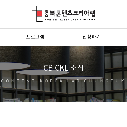
충북콘텐츠코리아랩
프로그램
신청하기
CB CKL 소식
CONTENT KOREA LAB CHUNGBUK