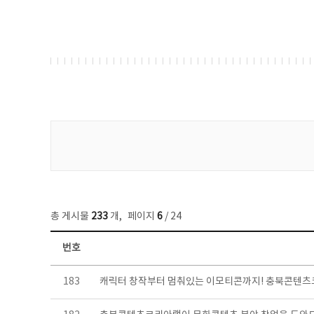
게시물 검색
총 게시물
233
개
,
페이지
6
/ 24
번호
보도자료 목록 - 번호, 제목, 작성자, 파일, 조회수, 작성일 정보 제공
183
캐릭터 창작부터 멈춰있는 이모티콘까지! 충북콘텐츠코