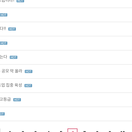
드립니다!
다!!
찾는다
 공모 막 올라
업 집중 육성
최고등급