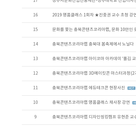
17
청주시문화산업진흥재단-청주대학교 산업디자
16
2019 명품클래스 1회차 ★진중권 교수 초청 
15
문화를 쫓는 충북콘텐츠코리아랩, 문화 10만인
14
충북콘텐츠코리아랩 충북대 봄축제에서 노닐다
13
충북콘텐츠코리아랩 아이코마 아카데미 '폴김 교
12
충북콘텐츠코리아랩 3D메이킷콘 마스터과정(2
11
충북콘텐츠코리아랩 에듀테크콘 현장사진
10
충북콘텐츠코리아랩 명품클래스 채사장 강연
9
충북콘텐츠코리아랩 디자인씽킹캠프 유현준 교