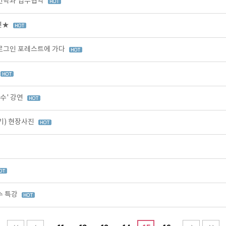
인학과 업무협약
강연★
 로그인 포레스트에 가다
수' 강연
기) 현장사진
수 특강