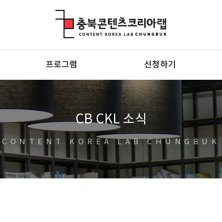
충북콘텐츠코리아랩
프로그램
신청하기
CB CKL 소식
CONTENT KOREA LAB CHUNGBUK