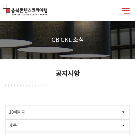
충북콘텐츠코리아랩
CB CKL 소식
공지사항
게시물 검색