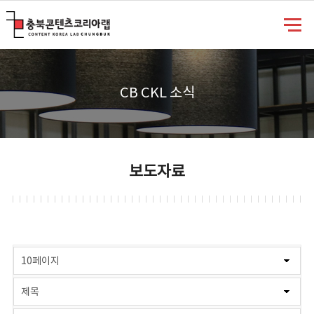
충북콘텐츠코리아랩
CB CKL 소식
보도자료
게시물 검색