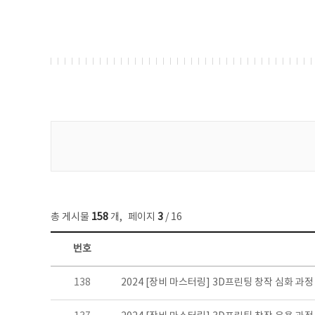
게시물 검색
총 게시물
158
개
,
페이지
3
/ 16
번호
콘텐츠이슈 목록 - 번호, 제목, 작성자, 파일, 조회수, 작성일 정보 제공
138
2024 [장비 마스터링] 3D프린팅 창작 심화 과