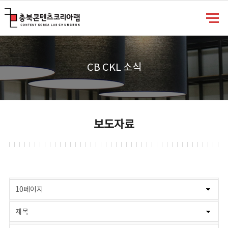
충북콘텐츠코리아랩
CB CKL 소식
보도자료
게시물 검색