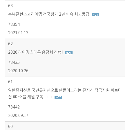
63
충북콘텐츠코리아랩 전국평가 2년 연속 최고등급
78354
2021.01.13
62
2020 라이징스타콘 음감회 진행!
78435
2020.10.26
61
일반뮤지션을 국민뮤지션으로 만들어드리는 뮤지션 적극지원 파트터
쉽 #마소울 채널 구독 ㄱㄱ
78442
2020.09.17
60