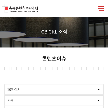
충북콘텐츠코리아랩
CB CKL 소식
콘텐츠이슈
게시물 검색