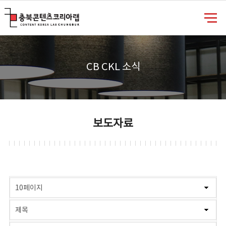
충북콘텐츠코리아랩
CB CKL 소식
보도자료
게시물 검색