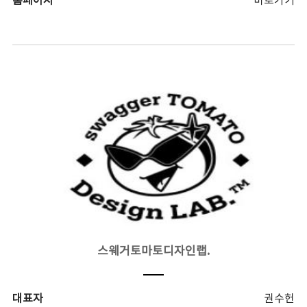
홈페이지
바로가기
스웨거토마토디자인랩.
대표자
권수헌