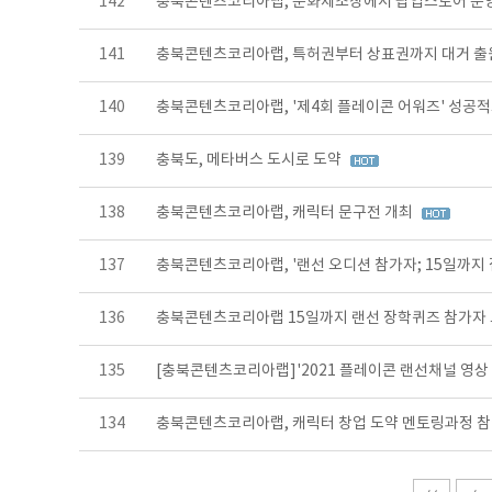
142
충북콘텐츠코리아랩, 문화제조창에서 팝업스토어 운
141
충북콘텐츠코리아랩, 특허권부터 상표권까지 대거 
140
충북콘텐츠코리아랩, '제4회 플레이콘 어워즈' 성공
139
충북도, 메타버스 도시로 도약
138
충북콘텐츠코리아랩, 캐릭터 문구전 개최
137
충북콘텐츠코리아랩, '랜선 오디션 참가자; 15일까지
136
충북콘텐츠코리아랩 15일까지 랜선 장학퀴즈 참가자
135
[충북콘텐츠코리아랩]'2021 플레이콘 랜선채널 영상
134
충북콘텐츠코리아랩, 캐릭터 창업 도약 멘토링과정 