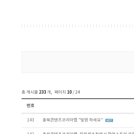
게시물 검색
총 게시물
233
개
,
페이지
10
/ 24
번호
보도자료 목록 - 번호, 제목, 작성자, 파일, 조회수, 작성일 정보 제공
143
충북콘텐츠코리아랩 "빛멍 하세요"