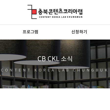
충북콘텐츠코리아랩
프로그램
신청하기
CB CKL 소식
CONTENT KOREA LAB CHUNGBUK