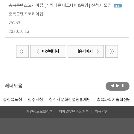
충북콘텐츠코리아랩 [캐릭터콘 데모데이&특강] 신청자 모집
충북콘텐츠코리아랩
25253
2020.10.13
이전 페이지
다음 페이지
배너모음
충청북도청
청주시청
청주시문화산업진흥재단
충북과학기술혁신원
개인정보보호정책
이메일무단수집거부
이용약관