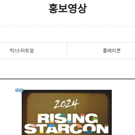
홍보영상
킥!스타트업
플레이콘