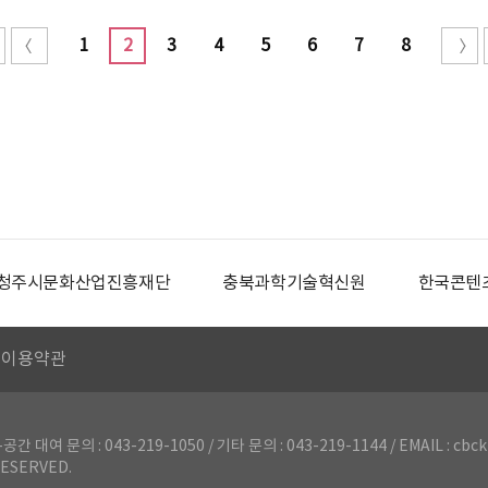
1
2
3
4
5
6
7
8
청주시문화산업진흥재단
충북과학기술혁신원
한국콘텐
이용약관
의 : 043-219-1050 / 기타 문의 : 043-219-1144 / EMAIL : cbck
ESERVED.