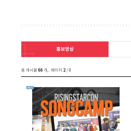
홍보영상
총 게시물
66
개
,
페이지
2
/ 8