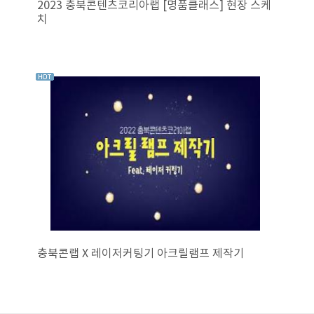
2023 충북콘텐츠코리아랩 [명품클래스] 현장 스케
치
충북콘랩 X 레이저커팅기 아크릴램프 제작기