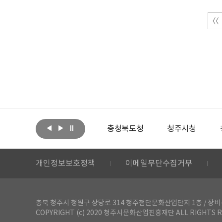
아랩
문화체육관광부
충청북도청
청주시청
개인정보보호정책
이메일무단수집거부
충북 청주시 청원구 상당로 314 청주첨단문화산업단지 1층 / 장비-공간 대여 문
COPYRIGHT (c) 2020 청주시문화산업진흥재단 ALL RIGHTS R