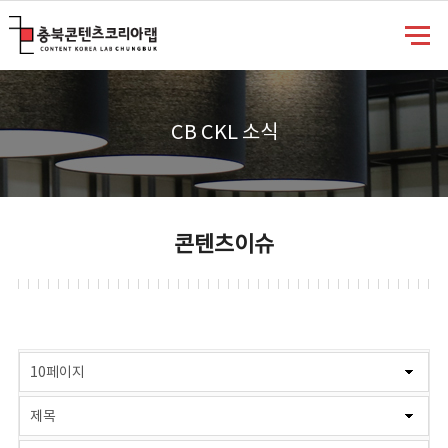
충북콘텐츠코리아랩
CB CKL 소식
콘텐츠이슈
게시물 검색