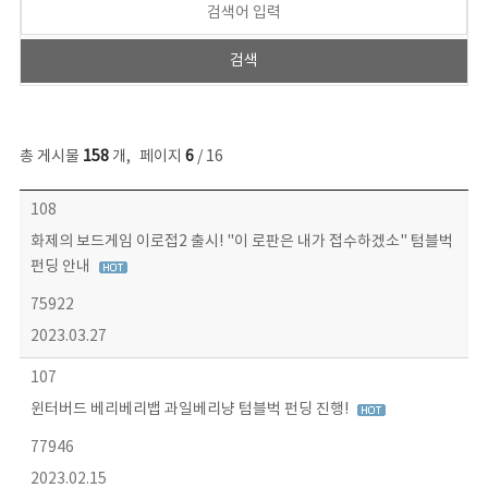
총 게시물
158
개
,
페이지
6
/ 16
콘텐츠이슈 목록 - 번호, 제목, 작성자, 파일, 조회수, 작성일 정보 제공
108
화제의 보드게임 이로접2 출시! "이 로판은 내가 접수하겠소" 텀블벅
펀딩 안내
75922
2023.03.27
107
윈터버드 베리베리뱁 과일베리냥 텀블벅 펀딩 진행!
77946
2023.02.15