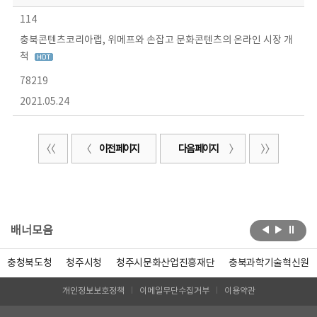
114
충북콘텐츠코리아랩, 위메프와 손잡고 문화콘텐츠의 온라인 시장 개
척
78219
2021.05.24
이전 페이지
다음 페이지
배너모음
충청북도청
청주시청
청주시문화산업진흥재단
충북과학기술혁신원
개인정보보호정책
이메일무단수집거부
이용약관