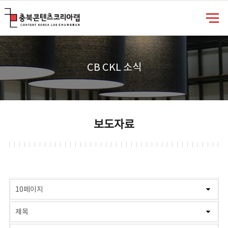
충북콘텐츠코리아랩
CB CKL 소식
보도자료
게시물 검색