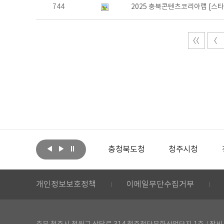
744
2025 충북콘텐츠코리아랩 [스
아랩
문화체육관광부
충청북도청
청주시청
개인정보보호정책
이메일무단수집거부