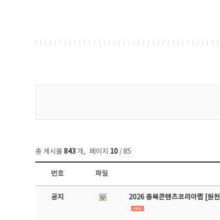
게시물 검색
총 게시물
843
개
,
페이지
10
/ 85
번호
파일
공지사항 목록 - 번호, 제목, 작성자, 파일, 조회수, 작성일 정보 제공
공지
2026 충북콘텐츠코리아랩 [원천 