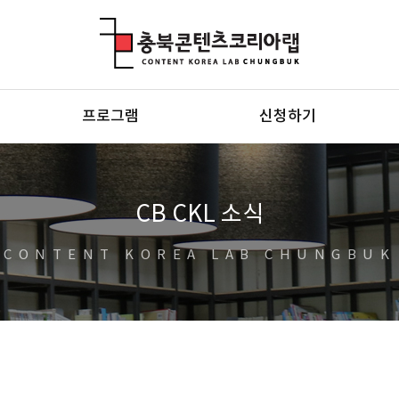
충북콘텐츠코리아랩
프로그램
신청하기
CB CKL 소식
CONTENT KOREA LAB CHUNGBUK