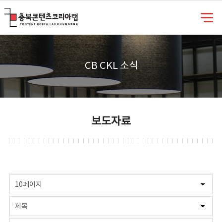
충북콘텐츠코리아랩
CB CKL 소식
보도자료
게시물 검색