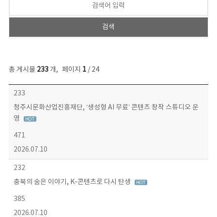
총 게시물
233
개
,
페이지
1
/ 24
보도자료 목록 - 번호, 제목, 작성자, 파일, 조회수, 작성일 정보 제공
233
청주시문화산업진흥재단, ‘생성형 AI 무료’ 콘텐츠 창작 스튜디오 운
영
471
2026.07.10
232
충북의 숨은 이야기, K-콘텐츠로 다시 탄생
385
2026.07.10