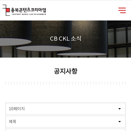
충북콘텐츠코리아랩
CB CKL 소식
공지사항
게시물 검색