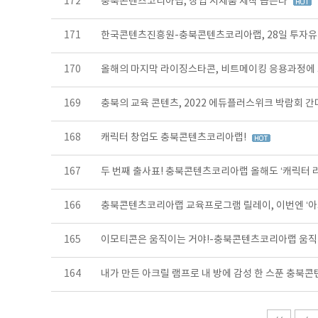
172
충북콘텐츠코리아랩, 창업 시제품 제작 돕는다
171
한국콘텐츠진흥원-충북콘텐츠코리아랩, 28일 투자유
170
올해의 마지막 라이징스타콘, 비트메이킹 응용과정에
169
충북의 교육 콘텐츠, 2022 에듀플러스위크 박람회 간
168
캐릭터 창업도 충북콘텐츠코리아랩!
167
두 번째 출사표! 충북콘텐츠코리아랩 올해도 ‘캐릭터 
166
충북콘텐츠코리아랩 교육프로그램 릴레이, 이번엔 ‘아
165
이모티콘은 움직이는 거야!-충북콘텐츠코리아랩 움직
164
내가 만든 아크릴 램프로 내 방에 감성 한 스푼 충북