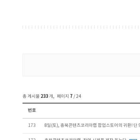
게시물 검색
총 게시물
233
개
,
페이지
7
/ 24
번호
보도자료 목록 - 번호, 제목, 작성자, 파일, 조회수, 작성일 정보 제공
173
8일(토), 충북콘텐츠코리아랩 팝업스토어의 귀환! 단 