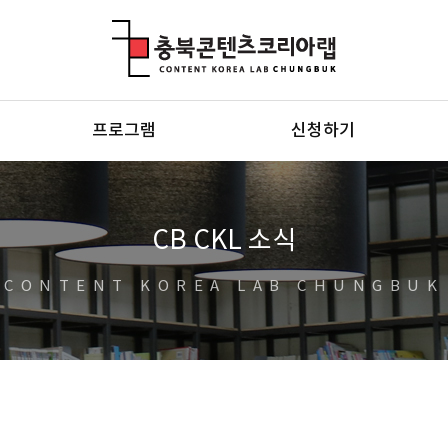
충북콘텐츠코리아랩
프로그램
신청하기
CB CKL 소식
CONTENT KOREA LAB CHUNGBUK