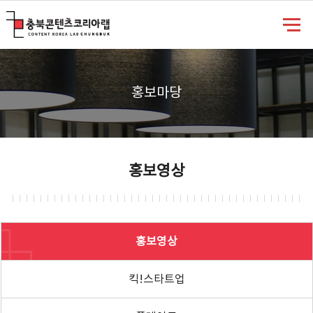
충북콘텐츠코리아랩
홍보마당
홍보영상
홍보영상
킥!스타트업