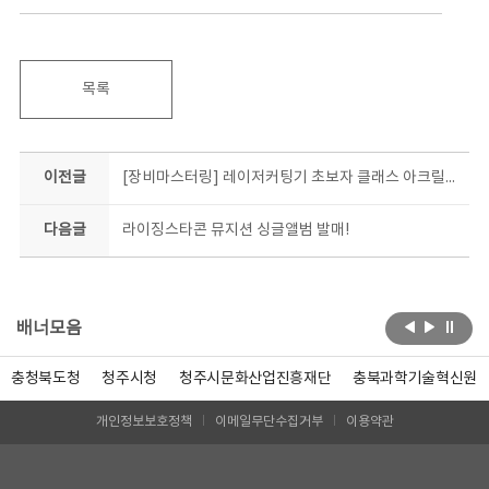
목록
이전글
[장비마스터링] 레이저커팅기 초보자 클래스 아크릴키링 제작 체험 현장!
다음글
라이징스타콘 뮤지션 싱글앨범 발매!
배너모음
충청북도청
청주시청
청주시문화산업진흥재단
충북과학기술혁신원
개인정보보호정책
이메일무단수집거부
이용약관