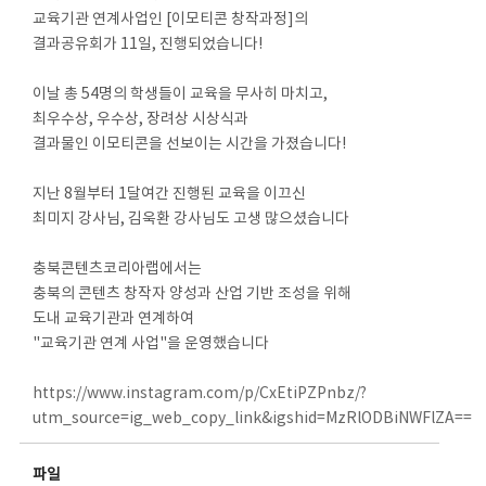
교육기관 연계사업인 [이모티콘 창작과정]의
결과공유회가 11일, 진행되었습니다!
이날 총 54명의 학생들이 교육을 무사히 마치고,
최우수상, 우수상, 장려상 시상식과
결과물인 이모티콘을 선보이는 시간을 가졌습니다!
지난 8월부터 1달여간 진행된 교육을 이끄신
최미지 강사님, 김욱환 강사님도 고생 많으셨습니다
충북콘텐츠코리아랩에서는
충북의 콘텐츠 창작자 양성과 산업 기반 조성을 위해
도내 교육기관과 연계하여
"교육기관 연계 사업"을 운영했습니다
https://www.instagram.com/p/CxEtiPZPnbz/?
utm_source=ig_web_copy_link&igshid=MzRlODBiNWFlZA==
파일