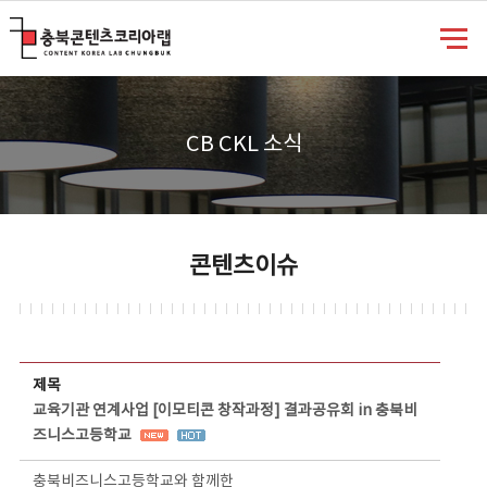
충북콘텐츠코리아랩
CB CKL 소식
콘텐츠이슈
콘텐츠이슈 상세보기 - 제목, 담당부서, 담당자, 담당연락처, 내용, 첨부파일 정보 제공
제목
교육기관 연계사업 [이모티콘 창작과정] 결과공유회 in 충북비
즈니스고등학교
충북비즈니스고등학교와 함께한