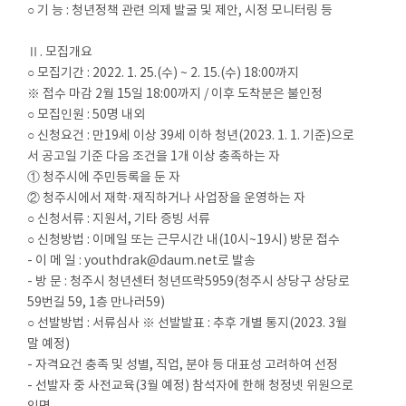
○ 기 능 : 청년정책 관련 의제 발굴 및 제안, 시정 모니터링 등
Ⅱ. 모집개요
○ 모집기간 : 2022. 1. 25.(수) ~ 2. 15.(수) 18:00까지
※ 접수 마감 2월 15일 18:00까지 / 이후 도착분은 불인정
○ 모집인원 : 50명 내외
○ 신청요건 : 만19세 이상 39세 이하 청년(2023. 1. 1. 기준)으로
서 공고일 기준 다음 조건을 1개 이상 충족하는 자
① 청주시에 주민등록을 둔 자
② 청주시에서 재학·재직하거나 사업장을 운영하는 자
○ 신청서류 : 지원서, 기타 증빙 서류
○ 신청방법 : 이메일 또는 근무시간 내(10시~19시) 방문 접수
- 이 메 일 : youthdrak@daum.net로 발송
- 방 문 : 청주시 청년센터 청년뜨락5959(청주시 상당구 상당로
59번길 59, 1층 만나러59)
○ 선발방법 : 서류심사 ※ 선발발표 : 추후 개별 통지(2023. 3월
말 예정)
- 자격요건 충족 및 성별, 직업, 분야 등 대표성 고려하여 선정
- 선발자 중 사전교육(3월 예정) 참석자에 한해 청정넷 위원으로