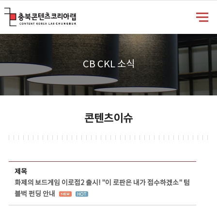
충북콘텐츠코리아랩
CB CKL 소식
콘텐츠이슈
콘텐츠이슈 상세보기 - 제목, 담당부서, 담당자, 담당연락처, 내용, 첨부파일 정보 제공
제목
화제의 보드게임 이로접2 출시! "이 로판은 내가 접수하겠소" 텀
블벅 펀딩 안내