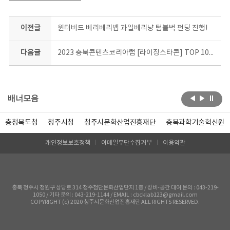
이전글
윈터버드 베리베리뱁 과일베리냥 텀블벅 펀딩 진행!
다음글
2023 충북콘텐츠코리아랩 [라이징스타콘] TOP 10은 과연 누구?!
배너모음
충청북도청
청주시청
청주시문화산업진흥재단
충북과학기술혁신원
개인정보보호정책
이메일무단수집거부
이용약관
충북 청주시 청원구 상당로 314 청주첨단문화산업단지 1층 / 장비-공간 대여 문의 : 043-219-
1050 / 기타 문의 : 043-219-1144 / EMAIL : cbcklab123@gmail.com
COPYRIGHT (c) 2020 청주시문화산업진흥재단 ALL RIGHTS RESERVED.