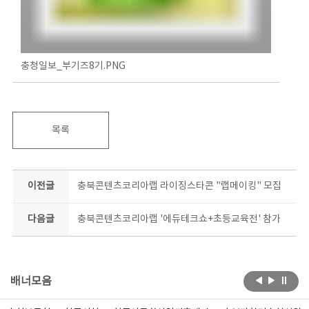
충청일보_부기즈8기.PNG
목록
이전글
충북콘텐츠코리아랩 라이징스타콘 "랩메이킹" 모집
다음글
충북콘텐츠코리아랩 '에듀테크쇼+초등교육전' 참가
배너모음