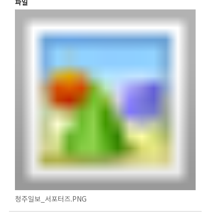
파일
청주일보_서포터즈.PNG