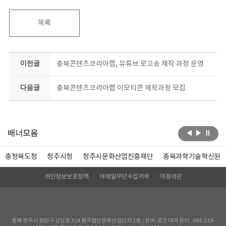
목록
이전글
충북콘텐츠코리아랩, 유튜브 로고송 제작 과정 운영
다음글
충북콘텐츠코리아랩 이모티콘 제작과정 모집
배너모음
충청북도청
청주시청
청주시문화산업진흥재단
충북과학기술혁신원
개인정보보호정책
이메일무단수집거부
이용약관
충북 청주시 청원구 상당로 314 청주첨단문화산업단지 1층 / 장비-공간 대여 문의 : 043-219-