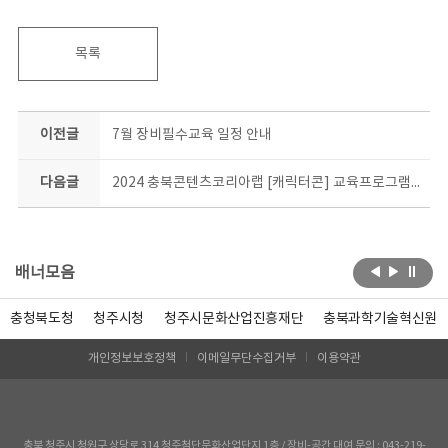
목록
이전글
7월 장비필수교육 일정 안내
다음글
2024 충북콘텐츠코리아랩 [캐릭터콘] 교육프로그램 캐릭터굿즈 과정 수강생 모집 결과
배너모음
충청북도청
청주시청
청주시문화산업진흥재단
충북과학기술혁신원
개인정보보호정책
이메일무단수집거부
이용약관
충북 청주시 청원구 상당로 314 청주첨단문화산업단지 1층 / 장비-공간 대여 문의 : 043-219-