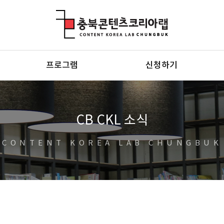
충북콘텐츠코리아랩
프로그램
신청하기
CB CKL 소식
CONTENT KOREA LAB CHUNGBUK