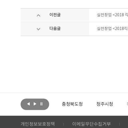
이전글
실전창업 <2018
다음글
실전창업 <2018
아랩
문화체육관광부
충청북도청
청주시청
개인정보보호정책
이메일무단수집거부