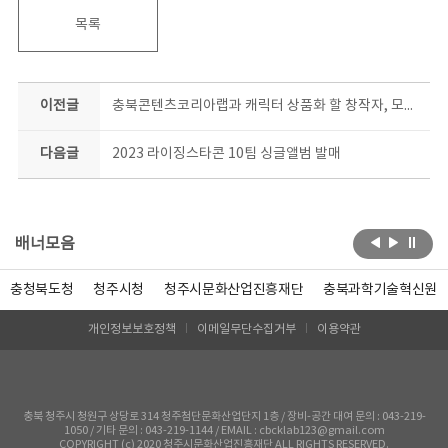
목록
이전글
충북콘텐츠코리아랩과 캐릭터 상품화 할 창작자, 모여라!
다음글
2023 라이징스타콘 10팀 싱글앨범 발매
배너모음
충청북도청
청주시청
청주시문화산업진흥재단
충북과학기술혁신원
개인정보보호정책
이메일무단수집거부
이용약관
충북 청주시 청원구 상당로 314 청주첨단문화산업단지 1층 / 장비-공간 대여 문의 : 043-219-
1050 / 기타 문의 : 043-219-1144 / EMAIL : cbcklab123@gmail.com
COPYRIGHT (c) 2020 청주시문화산업진흥재단 ALL RIGHTS RESERVED.