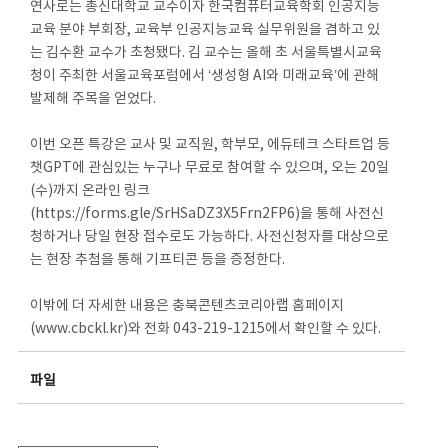
연사로는 총신대학교 교수이자 한국컴퓨터교육학회 인공지능
교육 분야 부회장, 교육부 인공지능교육 실무위원을 겸하고 있
는 김수환 교수가 초청됐다. 김 교수는 올해 초 서울특별시교육
청이 주최한 서울교육포럼에서 ‘생성형 AI와 미래교육’에 관해
발제해 주목을 얻었다.
이번 오픈 특강은 교사 및 교직원, 학부모, 에듀테크 스타트업 등
챗GPT에 관심있는 누구나 무료로 참여할 수 있으며, 오는 20일
(수)까지 온라인 링크
(https://forms.gle/SrHSaDZ3X5Frn2FP6)을 통해 사전신
청하거나 당일 현장 접수로도 가능하다. 사전신청자를 대상으로
는 현장 추첨을 통해 기프티콘 등을 증정한다.
이밖에 더 자세한 내용은 충북콘텐츠코리아랩 홈페이지
(www.cbckl.kr)와 전화 043-219-1215에서 확인할 수 있다.
파일