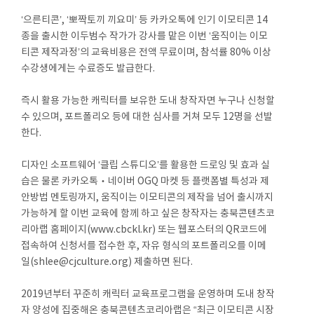
‘으른티콘’, ‘뽀짝토끼 끼요미’ 등 카카오톡에 인기 이모티콘 14
종을 출시한 이두범수 작가가 강사를 맡은 이번 ‘움직이는 이모
티콘 제작과정’의 교육비용은 전액 무료이며, 참석률 80% 이상
수강생에게는 수료증도 발급한다.
즉시 활용 가능한 캐릭터를 보유한 도내 창작자면 누구나 신청할
수 있으며, 포트폴리오 등에 대한 심사를 거쳐 모두 12명을 선발
한다.
디자인 소프트웨어 ‘클립 스튜디오’를 활용한 드로잉 및 효과 실
습은 물론 카카오톡‧네이버 OGQ 마켓 등 플랫폼별 특성과 제
안방법 멘토링까지, 움직이는 이모티콘의 제작을 넘어 출시까지
가능하게 할 이번 교육에 함께 하고 싶은 창작자는 충북콘텐츠코
리아랩 홈페이지(www.cbckl.kr) 또는 웹포스터의 QR코드에
접속하여 신청서를 접수한 후, 자유 형식의 포트폴리오를 이메
일(shlee@cjculture.org) 제출하면 된다.
2019년부터 꾸준히 캐릭터 교육프로그램을 운영하며 도내 창작
자 양성에 집중해온 충북콘텐츠코리아랩은 “최근 이모티콘 시장