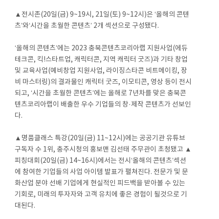
▲전시존(20일(금) 9~19시, 21일(토) 9~12시)은 ‘올해의 콘텐
츠’와‘시간을 초월한 콘텐츠’ 2개 섹션으로 구성됐다.
‘올해의 콘텐츠’에는 2023 충북콘텐츠코리아랩 지원사업(에듀
테크콘, 킥!스타트업, 캐릭터콘, 지역 캐릭터 굿즈)과 기타 창업
및 교육사업(예비창업 지원사업, 라이징스타콘 비트메이킹, 장
비 마스터링)의 결과물인 캐릭터 굿즈, 이모티콘, 영상 등이 전시
되고, ‘시간을 초월한 콘텐츠’에는 올해로 7년차를 맞은 충북콘
텐츠코리아랩이 배출한 우수 기업들의 창·제작 콘텐츠가 선보인
다.
▲명품클래스 특강(20일(금) 11~12시)에는 공공기관 유튜브
구독자 수 1위, 충주시청의 홍보맨 김선태 주무관이 초청됐고 ▲
피칭대회(20일(금) 14~16시)에서는 전시‘올해의 콘텐츠’섹션
에 참여한 기업들의 사업 아이템 발표가 펼쳐진다. 전문가 및 문
화산업 분야 선배 기업에게 현실적인 피드백을 받아볼 수 있는
기회로, 미래의 투자자와 고객 유치에 좋은 경험이 될것으로 기
대된다.