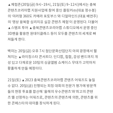
▲체험존(20일(금) 9시~19시, 21일(토) 9~12시)에서는 충북
콘텐츠코리아랩 지원사업에 참여 중인 플링커㈜(대표 정수봉)
의 ‘미러형 360도 카메라 포토부스’와 디얼마인드(대표 배연주)
의 ‘영상 융복합 심리치유 실감 콘텐츠 체험’이 운영된다. 더불어
▲스탬프 투어 ▲충북콘텐츠코리아랩 스튜디오에서 운영 중인
3D펜을 활용한 원데이클래스 등이 모두를 콘텐츠의 세계로 빠
져들게 한다.
백미는 20일(금) 오후 7시 첨단문화산업단지 야외 광장에서 펼
쳐지는 ▲라이징스타 콘서트다. 인디팝, 힙합, 감성 밴드까지 개
성 있고 다채로운 10팀의 싱글앨범 쇼케이스 무대가 고막마저
황홀하게 만들 예정이다.
21일(토) ▲2023 충북콘텐츠코리아랩 콘텐츠 어워즈도 놓칠
수 없다. 20일(금) 진행되는 피칭 대회의 전문가 평가에 방문객
들의 현장 투표를 합산해 ‘올해의 우수콘텐츠’와‘최고의 콘텐
츠’를 선정하는 어워즈로, 콘텐츠의 콘텐츠에 의한, 콘텐츠를 위
한 콘페스타의 대미를 장식하게 된다.