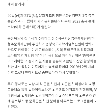
에서 즐기자!
20일(금)과 21일(토), 문화제조창 첨단문화산업단지 1층 충북
콘텐츠코리아랩에서 지역 문화콘텐츠 대축제 ‘2023 충북 콘페
스타(이하 콘페스타)’가 열린다.
충청북도와 청주시가 주최하고 청주시문화산업진흥재단(이하
청주문화재단)이 주관하며 충청북도과학기술혁신원이 협력기
관으로 참여하는 이번 콘페스타는, 지역 문화콘텐츠 창작자와
스타트업의 개방형 커뮤니티 공간으로 자리매김해온 ‘충북콘텐
츠코리아랩’의 성과와 결과물을 공유하고 콘텐츠 산업 활성화를
위한 네트워킹이 이루어지는 축제의 장이다. 2019년 2월 개최
이후 코로나 팬데믹으로 중단됐다가 다시 부활했다.
주요 행사로는 ▲창·제작 콘텐츠 전시 ▲콘텐츠 피칭대회 ▲명
품클래스 특강 ▲라이징스타콘 ▲콘텐츠 어워즈가 진행되며, 부
대행사로 ▲체험존 ▲원데이클래스 ▲스탬프투어 ▲콘텐츠 연
계 홍보부스 등 문화콘텐츠 전 분야를 아우르는 프로그램들이 포
진했다.