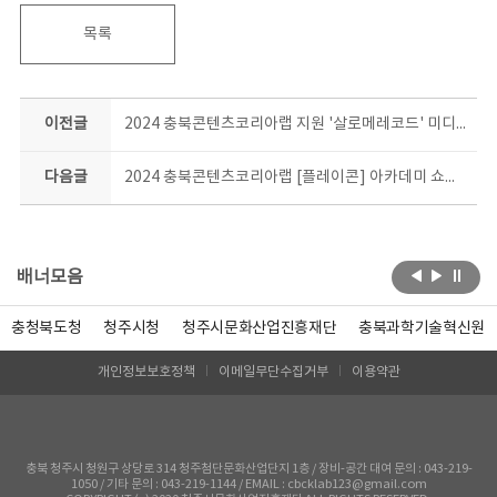
목록
이전글
2024 충북콘텐츠코리아랩 지원 '살로메레코드' 미디어파사드x재즈콘서트 <초정, 당신을 위한 노래> 공연 안내
다음글
2024 충북콘텐츠코리아랩 [플레이콘] 아카데미 쇼케이스 진행 안내
배너모음
충청북도청
청주시청
청주시문화산업진흥재단
충북과학기술혁신원
개인정보보호정책
이메일무단수집거부
이용약관
충북 청주시 청원구 상당로 314 청주첨단문화산업단지 1층 / 장비-공간 대여 문의 : 043-219-
1050 / 기타 문의 : 043-219-1144 / EMAIL : cbcklab123@gmail.com