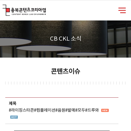
충북콘텐츠코리아랩
CB CKL 소식
콘텐츠이슈
콘텐츠이슈 상세보기 - 제목, 담당부서, 담당자, 담당연락처, 내용, 첨부파일 정보 제공
제목
#라이징스타콘#컴플레이션#음원#발매#모두#드루와