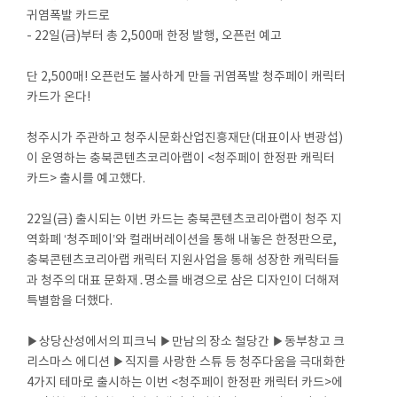
귀염폭발 카드로
- 22일(금)부터 총 2,500매 한정 발행, 오픈런 예고
단 2,500매! 오픈런도 불사하게 만들 귀염폭발 청주페이 캐릭터
카드가 온다!
청주시가 주관하고 청주시문화산업진흥재단(대표이사 변광섭)
이 운영하는 충북콘텐츠코리아랩이 <청주페이 한정판 캐릭터
카드> 출시를 예고했다.
22일(금) 출시되는 이번 카드는 충북콘텐츠코리아랩이 청주 지
역화폐 ‘청주페이’와 컬래버레이션을 통해 내놓은 한정판으로,
충북콘텐츠코리아랩 캐릭터 지원사업을 통해 성장한 캐릭터들
과 청주의 대표 문화재․명소를 배경으로 삼은 디자인이 더해져
특별함을 더했다.
▶상당산성에서의 피크닉 ▶만남의 장소 철당간 ▶동부창고 크
리스마스 에디션 ▶직지를 사랑한 스튜 등 청주다움을 극대화한
4가지 테마로 출시하는 이번 <청주페이 한정판 캐릭터 카드>에