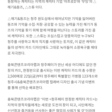
등장하는 캐릭터는 지역의 캐릭터 기업 ‘아트로D’와 ‘무잉’의 △
해기&동즈, △스튜 이다.
△해기&동즈는 청주 원도심에서 태어났지만 기억을 잃어버린
동즈와 기억을 수집·저장·공유할 수 있는 능력을 가진 해기가 동
즈의 기억을 찾기 위해 함께 여행을 떠난다는 스토리를 가진 콤
비 캐릭터다. 또한 △스튜는 조심스럽고 엉뚱하지만 누구보다
청주를 사랑하고 특히 직지를 사랑하는 토끼로, 이 같은 캐릭터
들의 성격이 카드 디자인에도 그대로 녹아들어 소장욕구를 제대
로 자극한다.
충북콘텐츠코리아랩과 청주페이가 만난 세상 어디에도 없던 한
장의 카드, 한정판으로 출시되는 이번 캐릭터 카드의 총 수량은
2,500매로 22일(금)부터 청주페이 특별할인 가맹점 123개소와
청주시&충북콘텐츠코리아랩 컬래버 디자인 출시 기념 이벤트
를 통해 선착순 배포한다.
충북콘텐츠코리아랩은 “이번 <청주페이 한정판 캐릭터 카드>는
지역의 창작자들에게는 새로운 도전의 장이 되고, 시민에게는
신선함과 즐거움을 선사하는 좋은 협업의 사례가 될 것”이라며