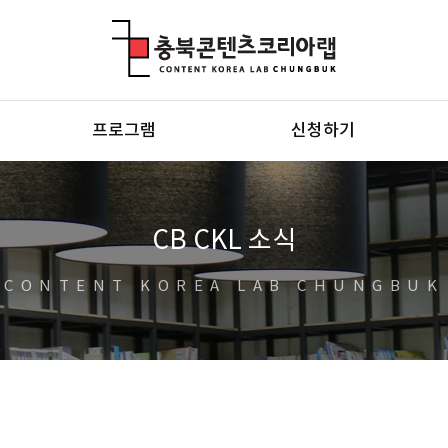
충북콘텐츠코리아랩
프로그램
신청하기
CB CKL 소식
CONTENT KOREA LAB CHUNGBUK