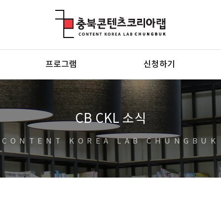
충북콘텐츠코리아랩
프로그램
신청하기
CB CKL 소식
CONTENT KOREA LAB CHUNGBUK