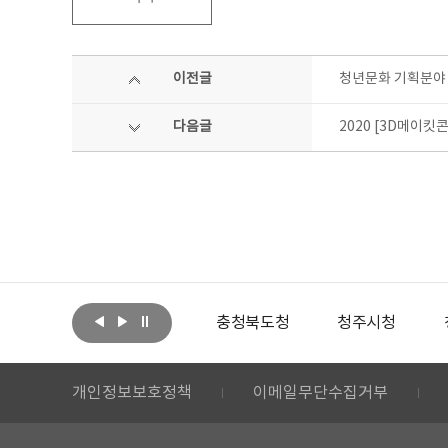
이전글
청년문화 기획분야 
다음글
2020 [3D메이킷
아랩
문화체육관광부
충청북도청
청주시청
개인정보보호정책
이메일무단수집거부