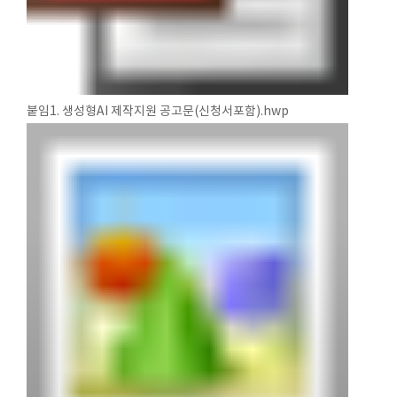
붙임1. 생성형AI 제작지원 공고문(신청서포함).hwp