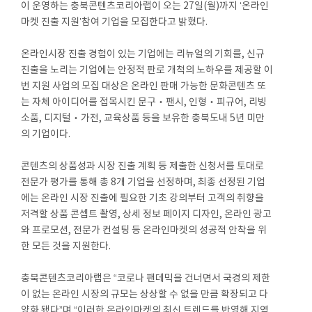
이 운영하는 충북콘텐츠코리아랩이 오는 27일(월)까지 ‘온라인
마켓 진출 지원’참여 기업을 모집한다고 밝혔다.
온라인시장 진출 경험이 있는 기업에는 리뉴얼의 기회를, 신규
진출을 노리는 기업에는 안정적 판로 개척의 노하우를 제공할 이
번 지원 사업의 모집 대상은 온라인 판매 가능한 문화콘텐츠 또
는 자체 아이디어를 접목시킨 문구‧팬시, 인형‧피규어, 리빙
소품, 디지털‧가전, 교육상품 등을 보유한 충북도내 5년 미만
의 기업이다.
콘텐츠의 상품성과 시장 진출 계획 등 제출한 신청서를 토대로
전문가 평가를 통해 총 8개 기업을 선정하며, 최종 선정된 기업
에는 온라인 시장 진출에 필요한 기초 강의부터 고객의 취향을
저격할 상품 콘셉트 촬영, 상세 정보 페이지 디자인, 온라인 광고
와 프로모션, 전문가 컨설팅 등 온라인마켓의 성공적 안착을 위
한 모든 것을 지원한다.
충북콘텐츠코리아랩은 “코로나 팬데믹을 건너면서 국경의 제한
이 없는 온라인 시장의 규모는 상상할 수 없을 만큼 확장되고 다
양화 됐다”며 “이러한 온라인마켓의 최신 트렌드를 반영해 지역