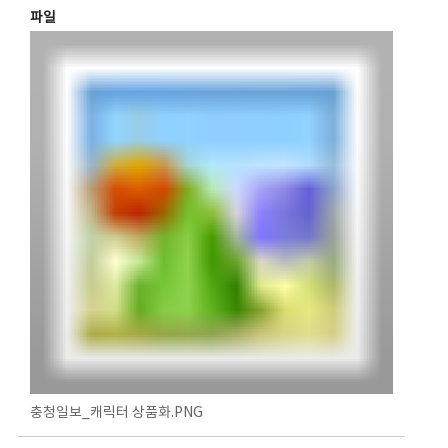
파일
충청일보_캐릭터 상품화.PNG