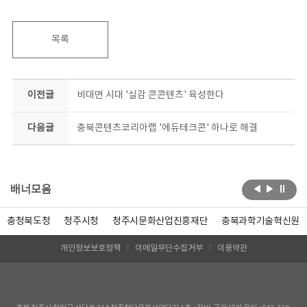
목록
이전글
비대면 시대 '실감 콘콘텐츠' 육성한다
다음글
충북콘텐츠코리아랩 '에듀테크콘' 하나로 해결
배너모음
충청북도청
청주시청
청주시문화산업진흥재단
충북과학기술혁신원
개인정보보호정책
이메일무단수집거부
이용약관