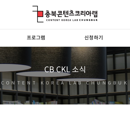
충북콘텐츠코리아랩
프로그램
신청하기
CB CKL 소식
CONTENT KOREA LAB CHUNGBUK