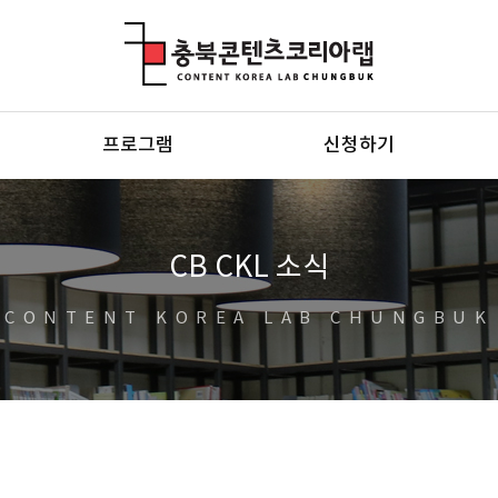
충북콘텐츠코리아랩
프로그램
신청하기
CB CKL 소식
CONTENT KOREA LAB CHUNGBUK