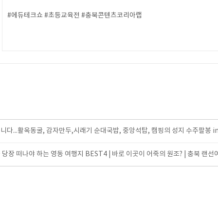
#에듀테크쇼 #초등교육전 #충북콘텐츠코리아랩
니다...활옥동굴, 감자만두,시래기 순대국밥, 중앙석탑, 캠핑의 성지 수주팔봉 i
당장 떠나야 하는 영동 여행지 BEST4 | 바로 이곳이 어죽의 원조? | 충북 랜선여