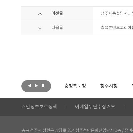
이전글
청주사용설명서…무
다음글
충북콘텐츠코리아랩 '
아랩
문화체육관광부
충청북도청
청주시청
개인정보보호정책
이메일무단수집거부
충북 청주시 청원구 상당로 314 청주첨단문화산업단지 1층 / 장비-공간 대여 문