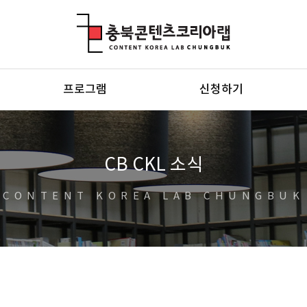
충북콘텐츠코리아랩
프로그램
신청하기
CB CKL 소식
CONTENT KOREA LAB CHUNGBUK