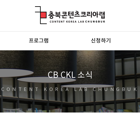
충북콘텐츠코리아랩
프로그램
신청하기
CB CKL 소식
CONTENT KOREA LAB CHUNGBUK