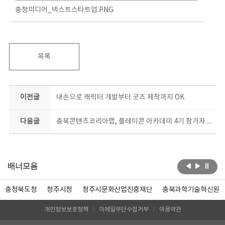
충청미디어_넥스트스타트업.PNG
목록
이전글
내손으로 캐릭터 개발부터 굿즈 제작까지 OK
다음글
충북콘텐츠코리아랩, 플레이콘 아카데미 4기 참가자 모집
배너모음
충청북도청
청주시청
청주시문화산업진흥재단
충북과학기술혁신원
개인정보보호정책
이메일무단수집거부
이용약관