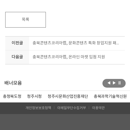
목록
이전글
충북콘텐츠코리아랩, 문화콘텐츠 특화 창업지원 패키지 참여 예비창업자 모집
다음글
충북콘텐츠코리아랩, 온라인 마켓 입점 지원
배너모음
충청북도청
청주시청
청주시문화산업진흥재단
충북과학기술혁신원
개인정보보호정책
이메일무단수집거부
이용약관