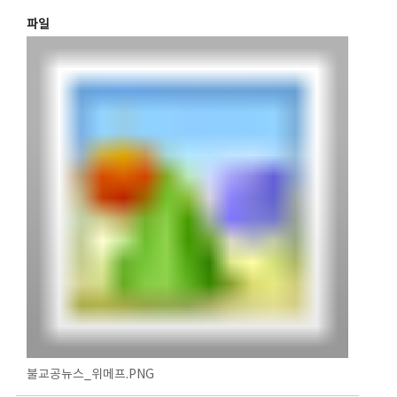
파일
불교공뉴스_위메프.PNG